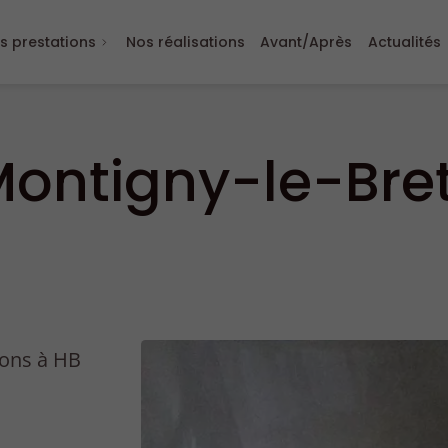
s prestations
Nos réalisations
Avant/Après
Actualités
 Montigny-le-Br
tions à HB