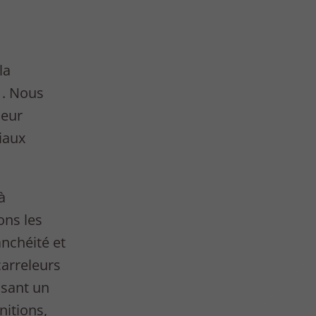
la
. Nous
leur
iaux
à
ons les
anchéité et
carreleurs
ssant un
nitions,