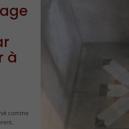
lage
ar
r à
ervé comme
érent.