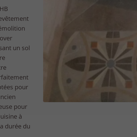
 HB
revêtement
émolition
nover
sant un sol
re
tre
rfaitement
ptées pour
ancien
geuse pour
uisine à
la durée du