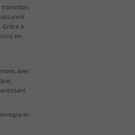
 transition,
 assurent
. Grâce à
tions en
venons avec
ique,
rantissant
Montigny-le-