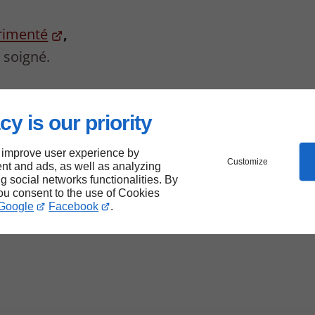
érimenté
,
 soigné.
cy is our priority
 improve user experience by
Customize
nt and ads, as well as analyzing
ng social networks functionalities. By
you consent to the use of Cookies
otre
Google
Facebook
.