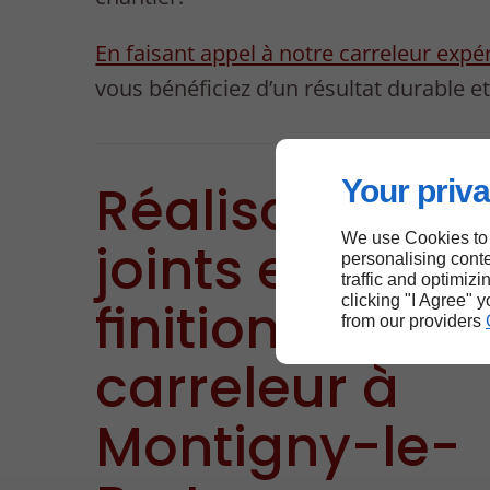
En faisant appel à notre carreleur exp
vous bénéficiez d’un résultat durable et
Your priva
Réalisation de
We use Cookies to
joints et de
personalising conte
traffic and optimizi
clicking "I Agree" 
finitions par v
from our providers
carreleur à
Montigny-le-