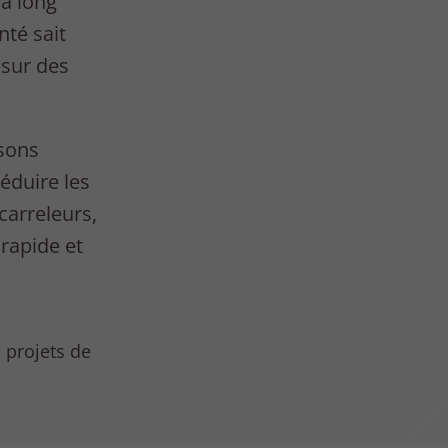
 à long
nté sait
 sur des
isons
réduire les
carreleurs,
 rapide et
s projets de