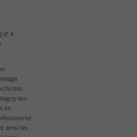
l
à
s
on
rrelage
cificités
 Magny-les-
t en
rofessionnel
t ainsi les