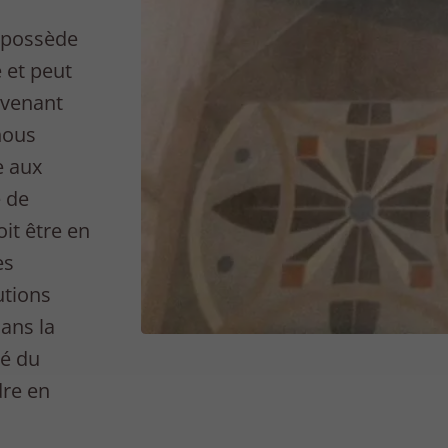
 possède
 et peut
ervenant
nous
e aux
e de
it être en
es
utions
ans la
té du
dre en