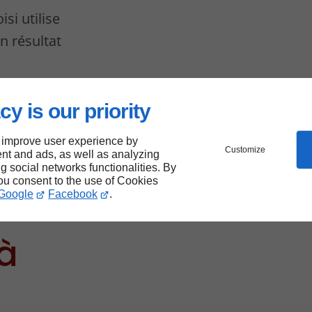
si utilise
un résultat
cy is our priority
s de
 improve user experience by
Customize
nt and ads, as well as analyzing
un
ng social networks functionalities. By
you consent to the use of Cookies
Google
Facebook
.
 à