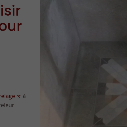
sir
pour
relage
à
releur