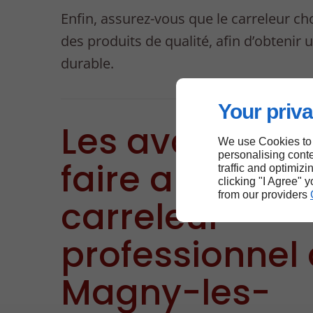
Enfin, assurez-vous que le carreleur choi
des produits de qualité, afin d’obtenir 
durable.
Your priva
Les avantage
We use Cookies to
personalising conte
faire appel à 
traffic and optimizi
clicking "I Agree" 
from our providers
carreleur
professionnel
Magny-les-